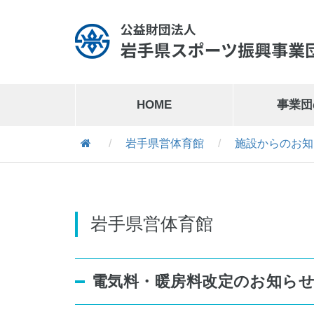
HOME
事業団
/
岩手県営体育館
/
施設からのお知
岩手県営運動公園
019-641-1127
岩手県営運動公園交通公園
019-641-8302
岩手県営体育館
電気料・暖房料改定のお知ら
岩手県営スケート場