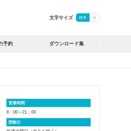
文字サイズ
標準
大
の予約
ダウンロード集
岩手県立御所湖広域公園艇庫
019-689-2265
営業時間
8：00～21：00
閉館日
岩手県勤労身体障がい者体育館