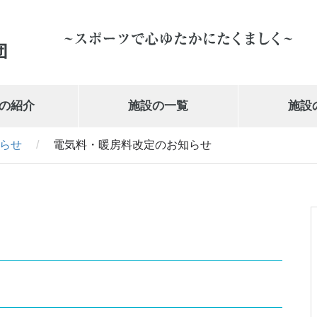
の紹介
施設の一覧
施設
らせ
/
電気料・暖房料改定のお知らせ
岩手県営体育館
019-647-1010
せ
武の道いわて 新興電気武道館