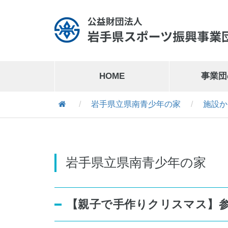
HOME
事業団
/
岩手県立県南青少年の家
/
施設か
岩手県営運動公園
019-641-1127
岩手県営運動公園交通公園
019-641-8302
岩手県立県南青少年の家
【親子で手作りクリスマス】
岩手県営スケート場