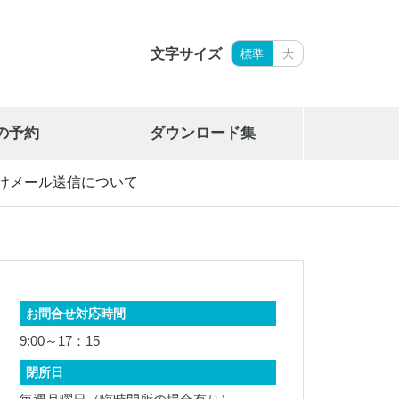
文字サイズ
標準
大
の予約
ダウンロード集
けメール送信について
岩手県立御所湖広域公園艇庫
019-689-2265
お問合せ対応時間
9:00～17：15
閉所日
岩手県勤労身体障がい者体育館