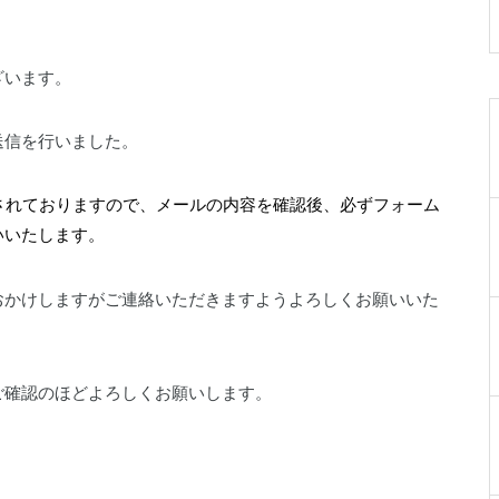
019-641-4577
ざいます。
送信を行いました。
岩手県民ゴルフ場
されておりますので、メールの内容を確認後、必ずフォーム
0198-27-3280
いいたします。
おかけしますがご連絡いただきますようよろしくお願いいた
ご確認のほどよろしくお願いします。
岩手県立陸中海岸青少年の家
0193-84-3311