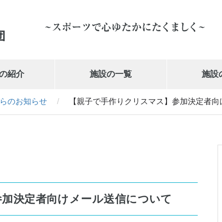
の紹介
施設の一覧
施設
らのお知らせ
/
【親子で手作りクリスマス】参加決定者向
岩手県営体育館
019-647-1010
参加決定者向けメール送信について
武の道いわて 新興電気武道館