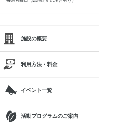
毎週月曜日（臨時開所の場合有り）
019-645-2187
施設の概要
利用方法・料金
イベント一覧
岩手県立県北青少年の家
0195-23-9511
活動プログラムのご案内