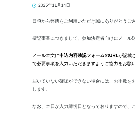
019-641-1530
2025年11月14日
日頃から弊所をご利用いただき誠にありがとうご
標記事業につきまして、参加決定者向けにメール
WADOパーク花巻
メール本文に
申込内容確認フォームのURL
が記載
0198-27-3586
で必要事項を入力いただきますようご協力をお願
届いていない確認ができない場合には、お手数を
します。
なお、本日が入力締切日となっておりますので、
岩手県立県南青少年の家
0197-44-2124