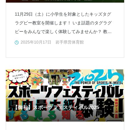
11月29日（土）に小学生を対象としたキッズタグ
ラグビー教室を開催します！ いま話題のタグラグ
ビーをみんなで楽しく体験してみませんか？ 教室
では基本的なボールの投げ方、捕り方などを専門の
2025年10月17日
岩手県営体育館
コーチ
【御礼】スポーツフェスティバル2025