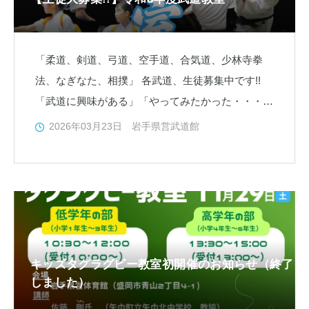
「柔道、剣道、弓道、空手道、合気道、少林寺拳
法、なぎなた、相撲」 各武道、生徒募集中です!!
「武道に興味がある」「やってみたかった・・・」
という初心者の方も必見！ 小学生以上が対象なの
2026年03月23日
岩手県営武道館
で、大
キッズタグラグビー教室初開催のお知らせ（終了
しました）