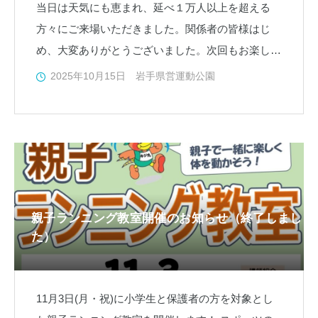
当日は天気にも恵まれ、延べ１万人以上を超える
方々にご来場いただきました。関係者の皆様はじ
め、大変ありがとうございました。次回もお楽しみ
に！！ チラシの印刷はこちらから 表面 裏面
2025年10月15日
岩手県営運動公園
【イベント詳
親子ランニング教室開催のお知らせ（終了しまし
た）
11月3日(月・祝)に小学生と保護者の方を対象とし