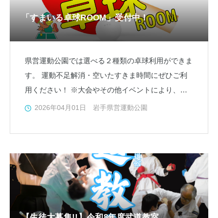
「すまいる卓球ROOM」受付中！
県営運動公園では選べる２種類の卓球利用ができま
す。 運動不足解消・空いたすきま時間にぜひご利
用ください！ ※大会やその他イベントにより、急
遽ご利用をお断りすることもあります。事前にお問
2026年04月01日
岩手県営運動公園
い合わせ
【生徒大募集!!】令和8年度武道教室