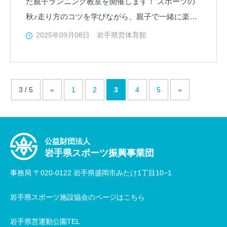
た親子ランニング教室を開催します！ スポーツの
秋♪走り方のコツを学びながら、親子で一緒に楽し
く体を動かしましょう！ 教室では、親子で一緒に
2025年09月08日
岩手県営体育館
でき
3 / 5
«
1
2
3
4
5
»
公益財団法人
岩手県スポーツ振興事業団
事務局 〒020-0122 岩手県盛岡市みたけ1丁目10−1
岩手県スポーツ施設協会のページはこちら
岩手県営運動公園TEL