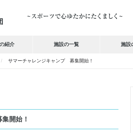
の紹介
施設の一覧
施設
/
サマーチャレンジキャンプ 募集開始！
岩手県営体育館
019-647-1010
募集開始！
武の道いわて 新興電気武道館