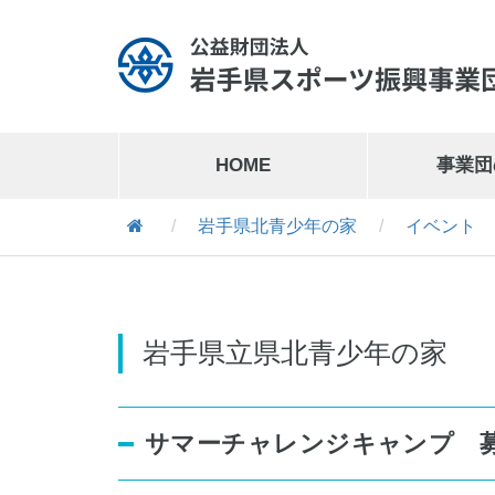
HOME
事業団
/
岩手県北青少年の家
/
イベント
岩手県営運動公園
019-641-1127
岩手県営運動公園交通公園
019-641-8302
岩手県立県北青少年の家
サマーチャレンジキャンプ 
岩手県営スケート場