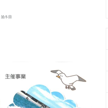
019-641-4577
４泊５日
岩手県民ゴルフ場
0198-27-3280
岩手県立陸中海岸青少年の家
0193-84-3311