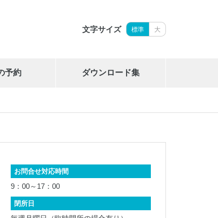
文字サイズ
標準
大
の予約
ダウンロード集
岩手県立御所湖広域公園艇庫
019-689-2265
お問合せ対応時間
9：00～17：00
閉所日
岩手県勤労身体障がい者体育館