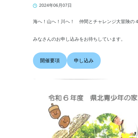
019-641-1530
2024年06月07日
海へ！山へ！川へ！ 仲間とチャレンジ大冒険の
みなさんのお申し込みをお待ちしています。
WADOパーク花巻
開催要項
申し込み
0198-27-3586
岩手県立県南青少年の家
0197-44-2124