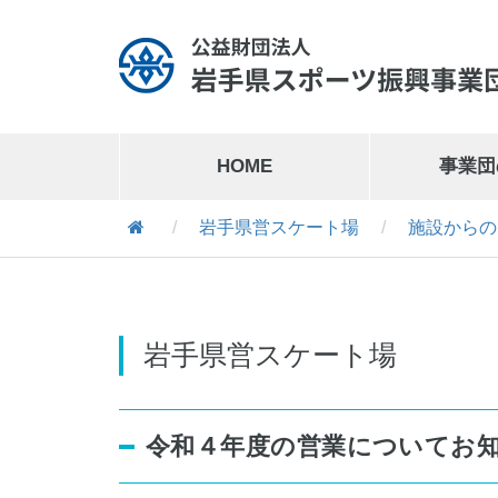
HOME
事業団
/
岩手県営スケート場
/
施設からの
岩手県営運動公園
019-641-1127
岩手県営運動公園交通公園
019-641-8302
岩手県営スケート場
令和４年度の営業についてお
岩手県営スケート場