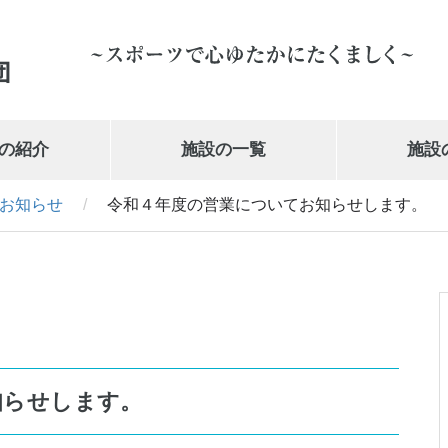
の紹介
施設の一覧
施設
お知らせ
/
令和４年度の営業についてお知らせします。
岩手県営体育館
019-647-1010
知らせします。
武の道いわて 新興電気武道館