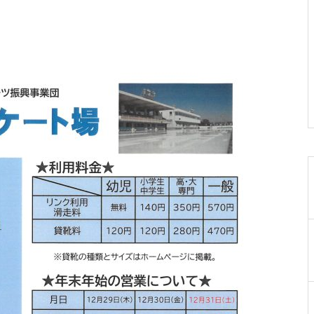
019-641-4577
岩手県民ゴルフ場
0198-27-3280
岩手県立陸中海岸青少年の家
0193-84-3311