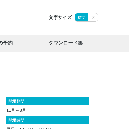
文字サイズ
標準
大
の予約
ダウンロード集
岩手県立御所湖広域公園艇庫
019-689-2265
開場期間
11月～3月
開場時間
岩手県勤労身体障がい者体育館