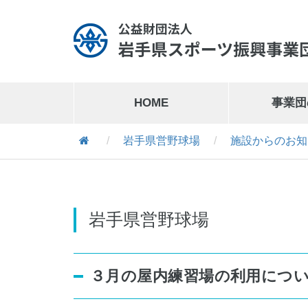
HOME
事業団
/
岩手県営野球場
/
施設からのお知
岩手県営運動公園
019-641-1127
岩手県営運動公園交通公園
019-641-8302
岩手県営野球場
３月の屋内練習場の利用につ
岩手県営スケート場