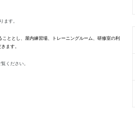
019-641-4577
なります。
設けることとし、屋内練習場、トレーニングルーム、研修室の利
だきます。
岩手県民ゴルフ場
0198-27-3280
ご覧ください。
岩手県立陸中海岸青少年の家
0193-84-3311