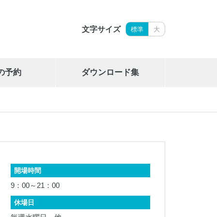
文字サイズ
標準
大
の予約
ダウンロード集
岩手県立御所湖広域公園艇庫
019-689-2265
開場時間
9：00～21：00
休場日
岩手県勤労身体障がい者体育館