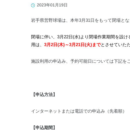
019-641-1530
2023年01月19日
岩手県営野球場は、本年3月31日をもって閉場と
閉場に伴い、3月22日(水)より閉場作業期間を
用は、
3月2日(木)～
3月21日(火)まで
とさせていた
WADOパーク花巻
0198-27-3586
施設利用の申込み、予約可能日については下記を
【申込方法】
岩手県立県南青少年の家
インターネットまたは電話での申込み（先着順）
0197-44-2124
【申込期間】