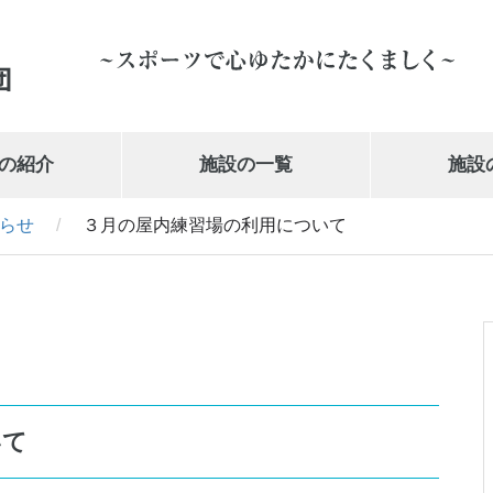
の紹介
施設の一覧
施設
らせ
/
３月の屋内練習場の利用について
岩手県営体育館
019-647-1010
いて
武の道いわて 新興電気武道館