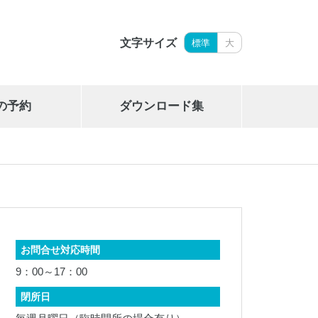
文字サイズ
標準
大
の予約
ダウンロード集
岩手県立御所湖広域公園艇庫
019-689-2265
お問合せ対応時間
9：00～17：00
閉所日
岩手県勤労身体障がい者体育館