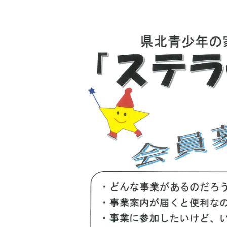
019-641-1530
WADOパーク花巻
0198-27-3586
岩手県立県南青少年の家
0197-44-2124