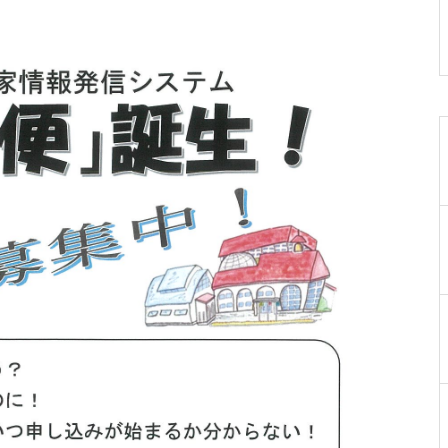
019-641-4577
岩手県民ゴルフ場
0198-27-3280
岩手県立陸中海岸青少年の家
0193-84-3311