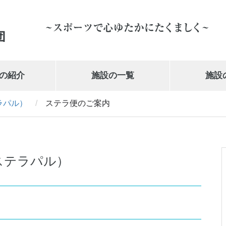
の紹介
施設の一覧
施設
ラパル）
/
ステラ便のご案内
岩手県営体育館
019-647-1010
ステラパル）
武の道いわて 新興電気武道館