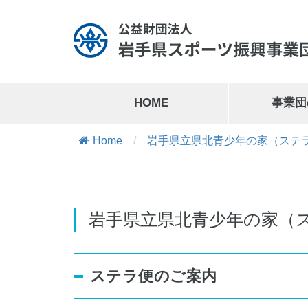
HOME
事業団
Home
/
岩手県立県北青少年の家（ステ
岩手県営運動公園
019-641-1127
岩手県営運動公園交通公園
019-641-8302
岩手県立県北青少年の家（
ステラ便のご案内
岩手県営スケート場