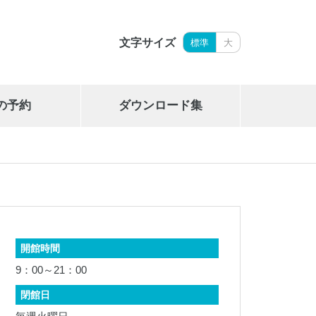
文字サイズ
標準
大
の予約
ダウンロード集
岩手県立御所湖広域公園艇庫
019-689-2265
開館時間
9：00～21：00
閉館日
岩手県勤労身体障がい者体育館