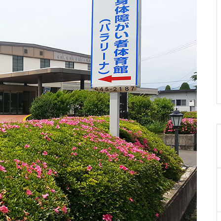
019-641-4577
岩手県民ゴルフ場
0198-27-3280
岩手県立陸中海岸青少年の家
0193-84-3311