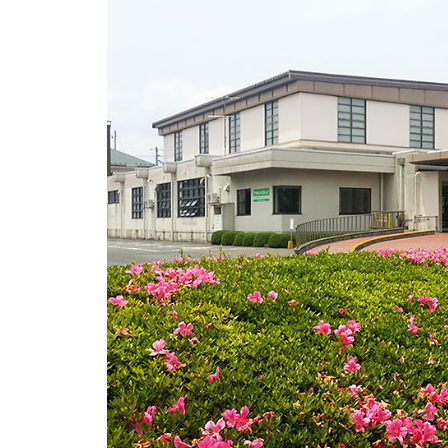
019-641-1530
WADOパーク花巻
0198-27-3586
岩手県立県南青少年の家
0197-44-2124