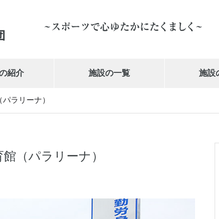
の紹介
施設の一覧
施設
（パラリーナ）
岩手県営体育館
019-647-1010
育館（パラリーナ）
武の道いわて 新興電気武道館