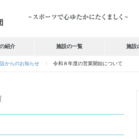
の紹介
施設の一覧
施設
設からのお知らせ
/
令和８年度の営業開始について
岩手県営体育館
019-647-1010
庫
て
武の道いわて 新興電気武道館