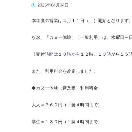
019-641-1530
2025年04月04日
本年度の営業は４月１１日（土）開始となります
なお、「カヌー体験」（一般利用）は、水曜日～
WADOパーク花巻
〔受付時間は１０時から１２時、１３時から１５
0198-27-3586
また、利用料金を改定しました。
◆カヌー体験（普及艇）利用料金
大人＝３６０円（１艇４時間まで）
岩手県立県南青少年の家
0197-44-2124
学生＝１８０円（１艇４時間まで）