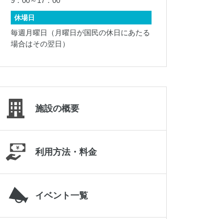
9：00～17：00
019-645-2187
休場日
毎週月曜日（月曜日が国民の休日にあたる
場合はその翌日）
施設の概要
利用方法・料金
岩手県立県北青少年の家
0195-23-9511
イベント一覧