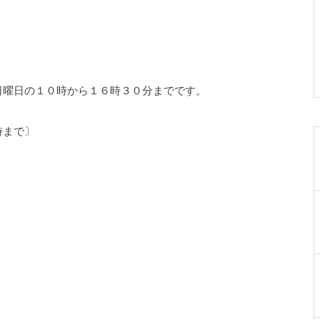
019-641-4577
。
日曜日の１０時から１６時３０分までです。
岩手県民ゴルフ場
時まで〕
0198-27-3280
岩手県立陸中海岸青少年の家
0193-84-3311