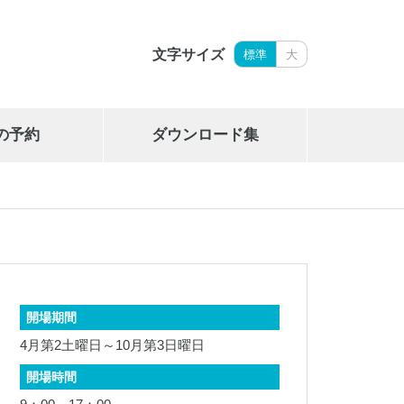
文字サイズ
標準
大
の予約
ダウンロード集
岩手県立御所湖広域公園艇庫
019-689-2265
開場期間
4月第2土曜日～10月第3日曜日
開場時間
岩手県勤労身体障がい者体育館