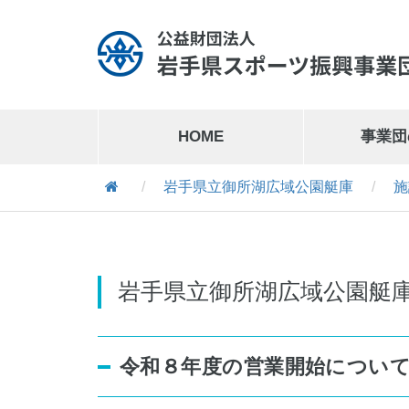
HOME
事業団
/
岩手県立御所湖広域公園艇庫
/
施
岩手県営運動公園
019-641-1127
岩手県営運動公園交通公園
019-641-8302
岩手県立御所湖広域公園艇
令和８年度の営業開始につい
岩手県営スケート場