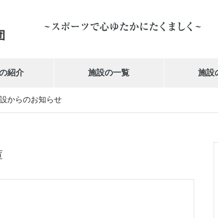
の紹介
施設の一覧
施設
設からのお知らせ
岩手県営体育館
019-647-1010
庫
武の道いわて 新興電気武道館