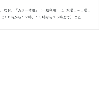
019-641-4577
。 なお、「カヌー体験」（一般利用）は、水曜日～日曜日
間は１０時から１２時、１３時から１５時まで〕 また
岩手県民ゴルフ場
0198-27-3280
岩手県立陸中海岸青少年の家
0193-84-3311