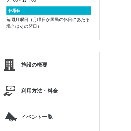
9：00～17：00
019-645-2187
休場日
毎週月曜日（月曜日が国民の休日にあたる
場合はその翌日）
施設の概要
利用方法・料金
岩手県立県北青少年の家
0195-23-9511
イベント一覧