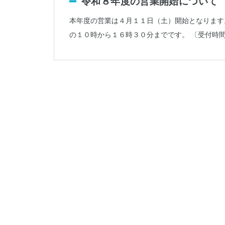
令和８年度の営業開始について
019-641-1530
本年度の営業は４月１１日（土）開始となります
の１０時から１６時３０分までです。 〔受付時
WADOパーク花巻
0198-27-3586
岩手県立県南青少年の家
0197-44-2124