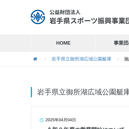
HOME
事業団
/
岩手県立御所湖広域公園艇庫
/
施
岩手県営運動公園
019-641-1127
岩手県営運動公園交通公園
019-641-8302
岩手県立御所湖広域公園艇
2025年04月04日
岩手県営スケート場