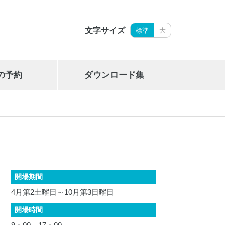
文字サイズ
標準
大
の予約
ダウンロード集
岩手県立御所湖広域公園艇庫
019-689-2265
開場期間
4月第2土曜日～10月第3日曜日
開場時間
岩手県勤労身体障がい者体育館