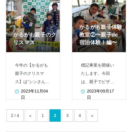
天気が良ければ山
よって中止や時期
頂からの眺望は素
の変更等になる場
晴らしく、家族で
合もございますの
かるがも親子体験
歩くにはちょうど
で、予めご了承く
かるがも親子のク
教室②〜親子de
よい難易度の山で
ださい。
リスマス
宿泊体験！編〜
す。また今回登
今年の【かるがも
標記事業を開催い
親子のクリスマ
たします。今回
ス】は”シンさんか
は、親子でピザを
らの挑戦状”と題し
作ったり、野外で
2023年11月04
2023年09月17
日
日
て、【なぞ解きチ
木の実を拾って創
ャレンジ】をご用
作活動をしたりし
意しております。
ます。 詳しくは下
2 / 4
«
1
2
3
4
»
なぞ解きが苦手で
記のボタンをクリ
も大丈夫！ちゃん
ックしてご覧くだ