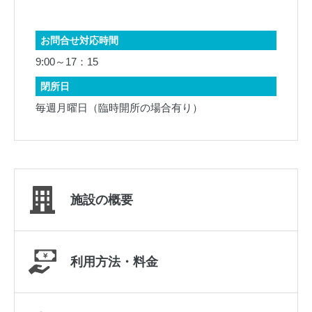
とヒントもアル
さい。 応募締め切
よ。グループや家
りは１０月１０日
お問合せ対応時間
族で数々の問題
（火曜日）です
9:00～17：15
閉所日
毎週月曜日（臨時開所の場合有り）
施設の概要
利用方法・料金