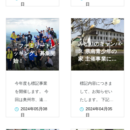
日
日
詳細につきまして
すが、今回は人気
は、開催要項をご
の『川遊び』や親
確認ください。
子で防災アウトド
アクッキングをテ
ーマにいつもとは
みどりのキャンバ
「ファミリートレ
違った『カレーラ
ス 県南青少年の
ッキング」募集開
イスづくり』を行
家 主催事業につ
始！
います。複数家
いて
今年度も標記事業
標記内容につきま
を開催します。 今
して、お知らせい
回は奥州市、遠野
たします。 下記の
市、住田町の境に
リンクをご覧くだ
2024年05月08
2024年04月05
日
日
ある物見山をトレ
さい。なお、感染
ッキングします。
症流行状況などに