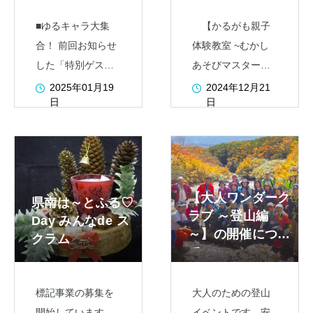
■ゆるキャラ大集
【かるがも親子
合！ 前回お知らせ
体験教室 ~むかし
した「特別ゲス
あそびマスター編~
ト」が遊びに来て
】の募集を開始し
2025年01月19
2024年12月21
日
日
くれることになり
ました！ 初めて
ました！県南地域
実施する本事業で
をはじめとした10
は、”むかしのあそ
を超える「ゆるキ
び”をテーマとし
ャラ」たちが遊び
て、オリジナルの
【大人ワンダーク
県南は～とふる♡
に来てくれます。
竹とんぼを作って
ラブ ～登山編
Day みんなde ス
どのキャラクター
研修室などで飛ば
～】の開催につい
クラム
に会えるかな？
してみ
て
標記事業の募集を
大人のための登山
開始しています。
イベントです。安