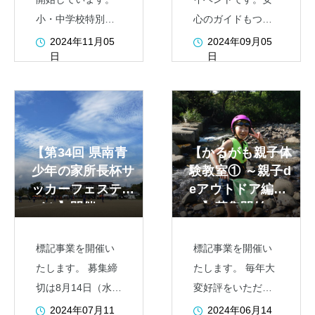
小・中学校特別支
心のガイドもつい
援学級在籍のお子
て、ゆっくりゆっ
2024年11月05
2024年09月05
日
日
さんと保護者の方
くり登る栗駒山を
が対象の事業で
ご一緒しません
す。 今年度も親子
か？
で「クリスマスキ
ャンドルづくり」
【第34回 県南青
【かるがも親子体
を行います。輪切
少年の家所長杯サ
験教室① ～親子d
りの木の上に、ろ
ッカーフェスティ
eアウトドア編
うそくや木の実
バル】開催…
～】募集開始…
標記事業を開催い
標記事業を開催い
たします。 募集締
たします。 毎年大
切は8月14日（水）
変好評をいただい
の正午までです。
ております事業で
2024年07月11
2024年06月14