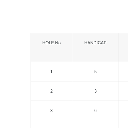
HOLE No
HANDICAP
1
5
2
3
3
6