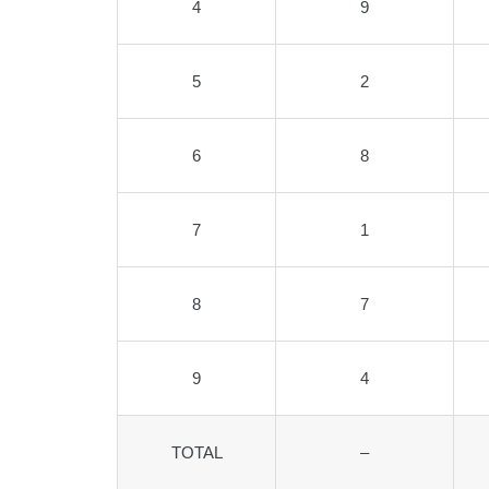
4
9
5
2
6
8
7
1
8
7
9
4
TOTAL
–