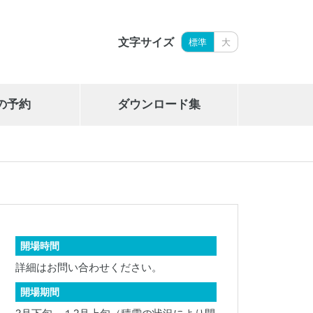
文字サイズ
標準
大
の予約
ダウンロード集
岩手県立御所湖広域公園艇庫
019-689-2265
開場時間
詳細はお問い合わせください。
開場期間
岩手県勤労身体障がい者体育館