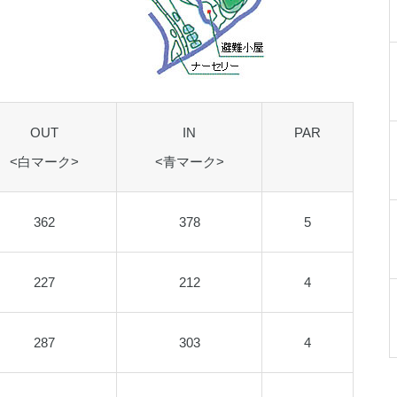
OUT
IN
PAR
<白マーク>
<青マーク>
362
378
5
227
212
4
287
303
4