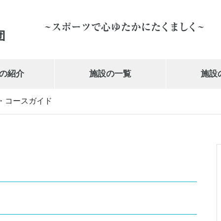
の紹介
施設の一覧
施設
・コースガイド
岩手県営体育館
019-647-1010
武の道いわて 新興電気武道館