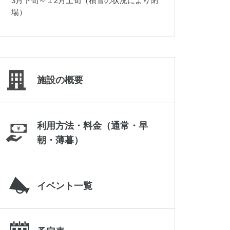
3月下旬～１2月上旬（積雪の状況により閉
019-645-2187
場）
施設の概要
利用方法・料金（通常・早
朝・薄暮）
イベント一覧
岩手県立県北青少年の家
0195-23-9511